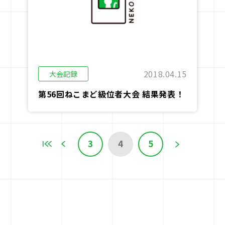
2018.04.15
大会記録
第56回ねこまど級位者大会 結果発表！
3
4
5