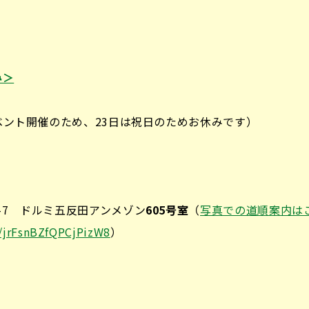
み＞
イベント開催のため、23日は祝日のためお休みです）
-7 ドルミ五反田アンメゾン
605号室
（
写真での道順案内は
s/jrFsnBZfQPCjPizW8
）