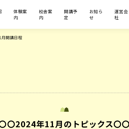
紹
体験案
校舎案
開講予
お知ら
運営会
内
内
定
せ
社
11月開講日程
〇〇2024年11月のトピックス〇