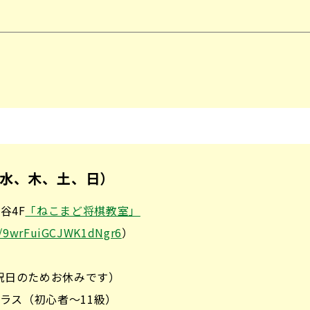
水、木、土、日）
谷4F
「ねこまど将棋教室」
ps/9wrFuiGCJWK1dNgr6
）
は祝日のためお休みです）
者クラス（初心者～11級）