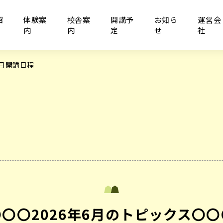
紹
体験案
校舎案
開講予
お知ら
運営会
内
内
定
せ
社
6月開講日程
〇〇〇2026年6月のトピックス〇〇