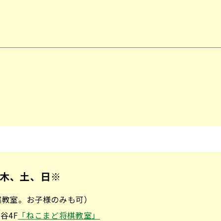
木、土、日※
棋教室。お子様のみも可）
谷4F
「ねこまど将棋教室」