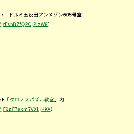
-7 ドルミ五反田アンメゾン
605号室
s/jrFsnBZfQPCjPizW8
）
5F「
クロノスパズル教室
」内
s/jF9pF7ekm7VXLjKKA
）