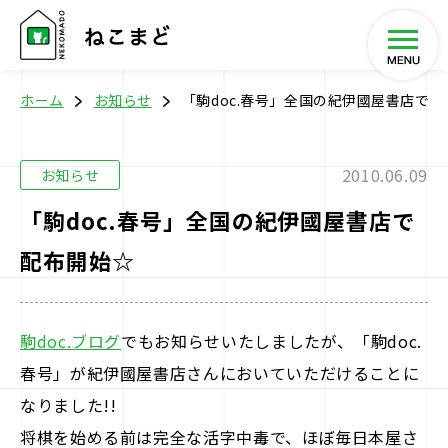
ホーム
お知らせ
「駒doc.春号」全国の紀伊國屋書店で
2010.06.09
お知らせ
ホーム
「駒doc.春号」全国の紀伊國屋書店で
配布開始☆
将棋教室
イベント
駒doc.ブログ
でもお知らせいたしましたが、「駒doc.
春号」が紀伊國屋書店さんにおいていただけることに
SHOP
なりました!!
将棋を始める前は完全な活字中毒で、ほぼ毎日本屋さ