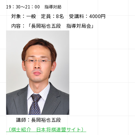
駒doc.
19：30～21：00 指導対局
対象：一般 定員：8名 受講料：4000円
企業情報
内容：「長岡裕也五段 指導対局会」
お知らせ
お問い合わせ
講師：長岡裕也五段
（棋士紹介 日本将棋連盟サイト）