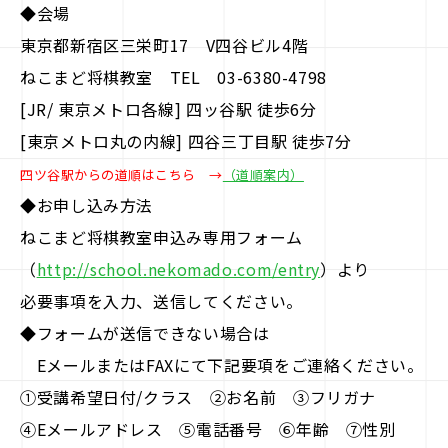
◆会場
東京都新宿区三栄町17 V四谷ビル4階
ねこまど将棋教室 TEL 03-6380-4798
[JR/ 東京メトロ各線] 四ッ谷駅 徒歩6分
[東京メトロ丸の内線] 四谷三丁目駅 徒歩7分
四ツ谷駅からの道順はこちら →
（道順案内）
◆お申し込み方法
ねこまど将棋教室申込み専用フォーム
（
http://school.nekomado.com/entry
）より
必要事項を入力、送信してください。
◆フォームが送信できない場合は
EメールまたはFAXにて下記要項をご連絡ください。
①受講希望日付/クラス ②お名前 ③フリガナ
④Eメールアドレス ⑤電話番号 ⑥年齢 ⑦性別